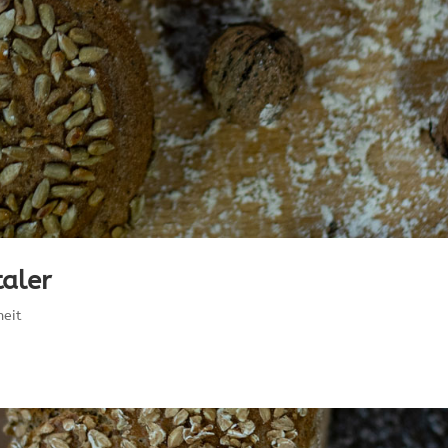
aler
eit