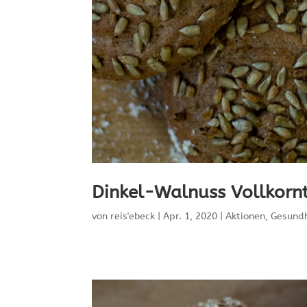
Dinkel-Walnuss Vollkornt
von
reis'ebeck
|
Apr. 1, 2020
|
Aktionen
,
Gesundh