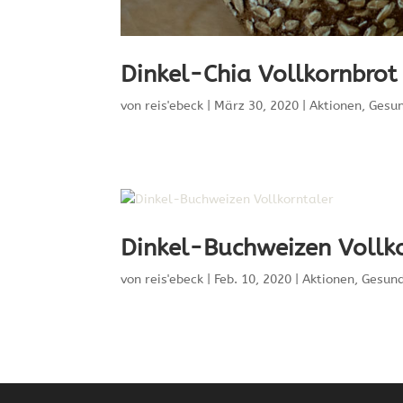
Dinkel-Chia Vollkornbrot
von
reis'ebeck
|
März 30, 2020
|
Aktionen
,
Gesun
Dinkel-Buchweizen Vollko
von
reis'ebeck
|
Feb. 10, 2020
|
Aktionen
,
Gesund