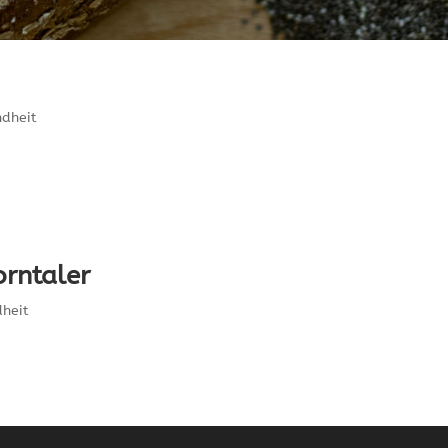
dheit
rntaler
heit