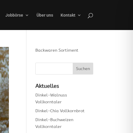
Jobbörse
Über uns
Kontakt
Backwaren Sortiment
Aktuelles
Dinkel-Walnuss
Vollkorntaler
Dinkel-Chia Vollkornbrot
Dinkel-Buchweizen
Vollkorntaler