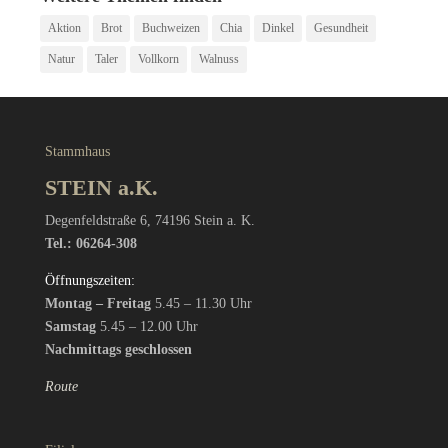
Aktion
Brot
Buchweizen
Chia
Dinkel
Gesundheit
Natur
Taler
Vollkorn
Walnuss
Stammhaus
STEIN a.K.
Degenfeldstraße 6, 74196 Stein a. K.
Tel.: 06264-308
Öffnungszeiten:
Montag – Freitag
5.45 – 11.30 Uhr
Samstag
5.45 – 12.00 Uhr
Nachmittags geschlossen
Route