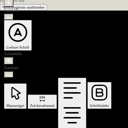
Präsentiert von
OneTap
Werkzeugleiste ausblenden
Standard
Lesbare Schrift
Zeilenhöhe
Standard
Mauszeiger
Zeichenabstand
Schriftstärke