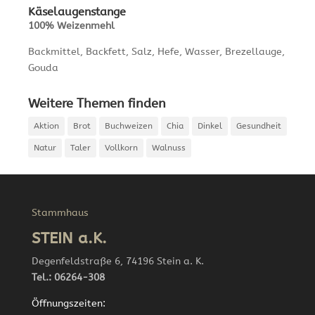
Käselaugenstange
100% Weizenmehl
Backmittel, Backfett, Salz, Hefe, Wasser, Brezellauge,
Gouda
Weitere Themen finden
Aktion
Brot
Buchweizen
Chia
Dinkel
Gesundheit
Natur
Taler
Vollkorn
Walnuss
Stammhaus
STEIN a.K.
Degenfeldstraße 6, 74196 Stein a. K.
Tel.: 06264-308
Öffnungszeiten: