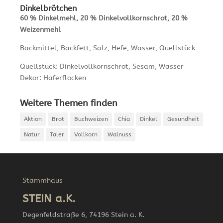
Dinkelbrötchen
60 % Dinkelmehl, 20 % Dinkelvollkornschrot, 20 %
Weizenmehl
Backmittel, Backfett, Salz, Hefe, Wasser, Quellstück
Quellstück: Dinkelvollkornschrot, Sesam, Wasser
Dekor: Haferflocken
Weitere Themen finden
Aktion
Brot
Buchweizen
Chia
Dinkel
Gesundheit
Natur
Taler
Vollkorn
Walnuss
Stammhaus
STEIN a.K.
Degenfeldstraße 6, 74196 Stein a. K.